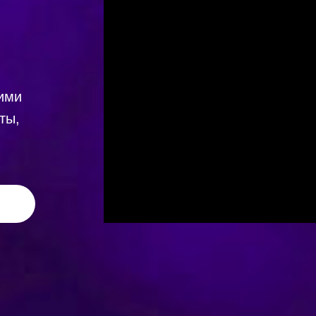
ими
ты,