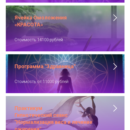
Ячейка Омоложения
«КРАСОТА»
Стоимость 14100 рублей
Программа "Здравница"
Стоимость от 11000 рублей
Практикум
Гипнотический сеанс
"Нормализация веса и лечение
ожирения"