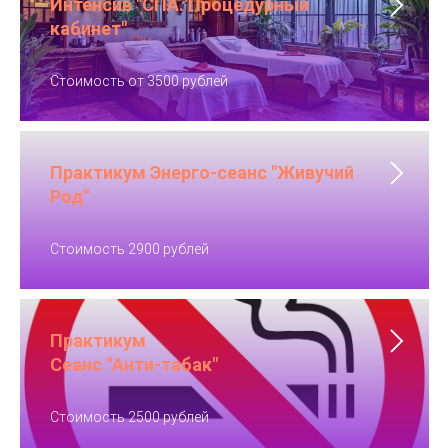
Интенсив "СПА. Процедурный
кабинет"
Стоимость от 3500 рублей
Практикум Энерго-сеанс "Живучий
Род"
Стоимость 2900 рублей
Практикум
Сеанс "Анти-табак"
Стоимость 2500 рублей