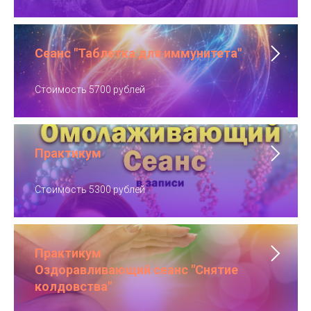
Сеанс "Таблетка для иммунитета"
Стоимость 5700 рублей
Практикум
Стоимость 5300 рублей
Практикум
Оздоравливающий сеанс "Снятие
колдовства"