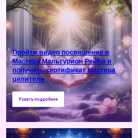
Пройти видео посвящение в
Мастера Мальтурион РейКи и
получить сертификат Мастера
целителя
Узнать подробнее